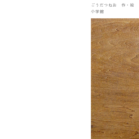
ごうだつねお 作・絵
小学館