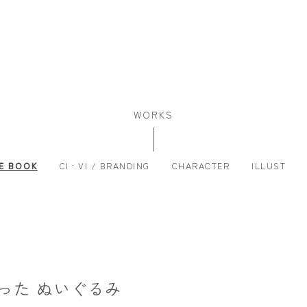
WORKS
E BOOK
CI · VI / BRANDING
CHARACTER
ILLUST
った ぬいぐるみ