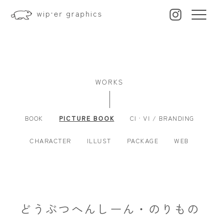
wip·er graphics
WORKS
BOOK
PICTURE BOOK
CI · VI / BRANDING
CHARACTER
ILLUST
PACKAGE
WEB
どうぶつへんしーん・のりもの