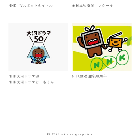
NHK TVスポットタイトル
全日本吹奏楽コンクール
NHK大河ドラマ50
NHK放送開始80周年
NHK大河ドラマどーもくん
© 2023 wip·er graphics