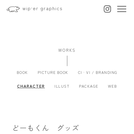
wip·er graphics
WORKS
BOOK
PICTURE BOOK
CI · VI / BRANDING
CHARACTER
ILLUST
PACKAGE
WEB
どーもくん グッズ