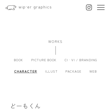
wip·er graphics
WORKS
BOOK
PICTURE BOOK
CI · VI / BRANDING
CHARACTER
ILLUST
PACKAGE
WEB
どーもくん