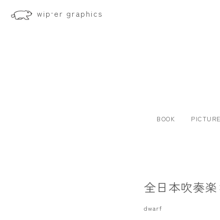
wip·er graphics
BOOK
PICTUR
全日本吹奏楽
dwarf