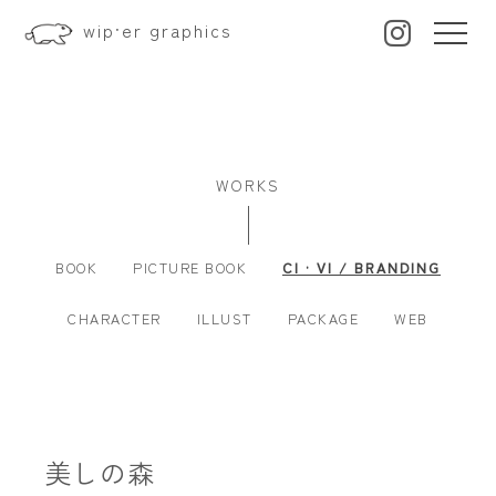
wip·er graphics
WORKS
BOOK
PICTURE BOOK
CI · VI / BRANDING
CHARACTER
ILLUST
PACKAGE
WEB
美しの森