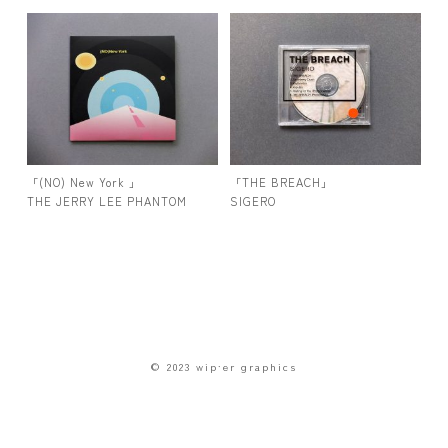
「(NO) New York 」
「THE BREACH」
THE JERRY LEE PHANTOM
SIGERO
© 2023 wip·er graphics