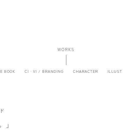
WORKS
RE BOOK
CI · VI / BRANDING
CHARACTER
ILLUST
ド
。」